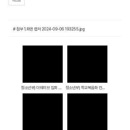
리스트
# 첨부 1.화면 캡처 2024-09-06 193255.jpg
Views
Views
청소년부) 더웨이브 집회 이모저모 1
청소년부) 학교복음화 컨퍼런스 김브라인언 콘서트 청소년부 학생들 특별 공연
Views
Views