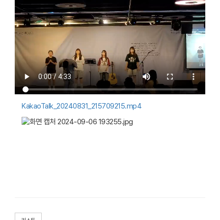
KakaoTalk_20240831_215709215.mp4