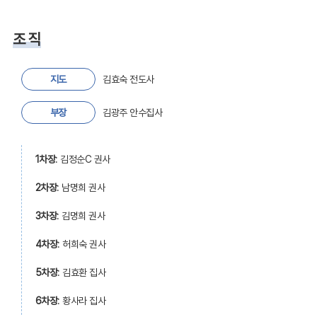
조 직
지도
김효숙 전도사
부장
김광주 안수집사
1차장
: 김정순C 권사
2차장
: 남명희 권사
3차장
: 김명희 권사
4차장
: 허희숙 권사
5차장
: 김효환 집사
6차장
: 황사라 집사