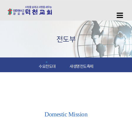
전도부
수요전도대
새생명전도축제
수요전도대
Domestic Mission
너는 말씀을 전파하라. 때를 얻든지 못 얻든지 항상
힘쓰라.