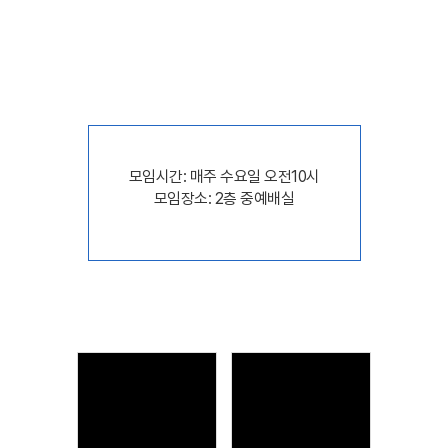
범사에 오래 참음과 가르침으로 경책하며 경계하며
권하라
(딤전 4:2).
모임시간: 매주 수요일 오전10시
모임장소: 2층 중예배실
Views
Views