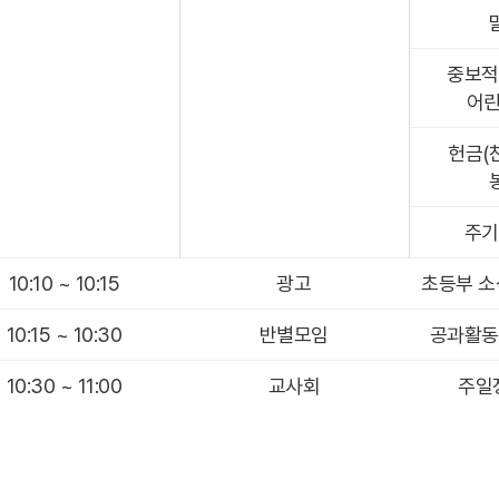
중보적
어린
헌금(찬
주기
10:10 ~ 10:15
광고
초등부 소식
10:15 ~ 10:30
반별모임
공과활동
10:30 ~ 11:00
교사회
주일