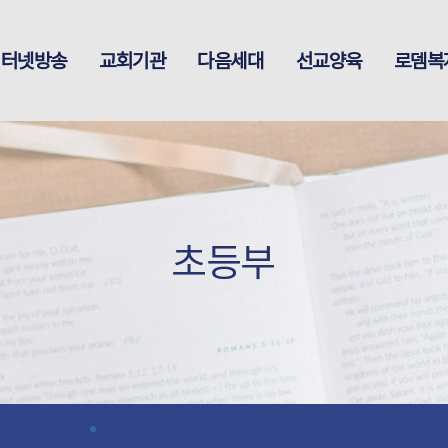
인터넷방송
교회기관
다음세대
선교양육
로뎀복
초등부