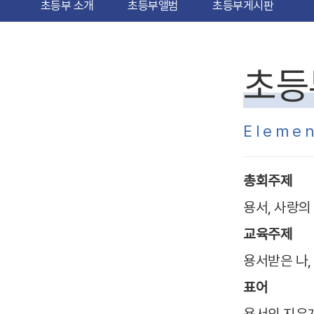
초등부 소개
초등부앨범
초등부게시판
초등
Elemen
총회주제
용서, 사랑의 시
교육주제
용서받은 나, 사
표어
용서의 지우개