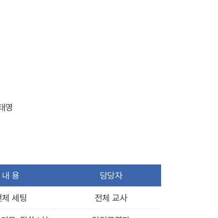
영
진태영
내 용
담당자
전체 세팅
전체 교사