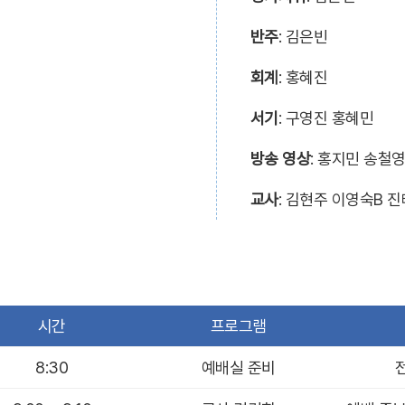
반주
: 김은빈
회계
: 홍혜진
서기
: 구영진 홍혜민
방송 영상
: 홍지민 송철
교사
: 김현주 이영숙B 
시간
프로그램
8:30
예배실 준비