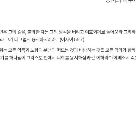
인은 그의 길을
,
불의한 자는 그의 생각을 버리고 여호와께로 돌아오라 그리하
라 그가 너그럽게 용서하시리라
.” (
이사야
55:7)
희는 모든 악독과 노함과 분냄과 떠드는 것과 비방하는 것을 모든 악의와 함께
기를 하나님이 그리스도 안에서 너희를 용서하심과 같 이하라
.” (
에베소서
4: