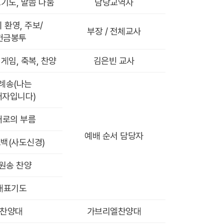
기도, 말씀 나눔
담당교역자
 환영, 주보/
부장 / 전체교사
헌금봉투
게임, 축복, 찬양
김은빈 교사
례송(나는
배자입니다)
배로의 부름
예배 순서 담당자
백(사도신경)
원송 찬양
대표기도
찬양대
가브리엘찬양대