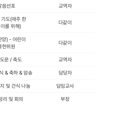
말씀선포
교역자
 기도(매주 한
다같이
이를 위해)
양) - 어린이
다같이
봉헌위원
도문 / 축도
교역자
 & 축하 & 암송
담당자
지 및 간식 나눔
담임교사
정리 및 회의
부장