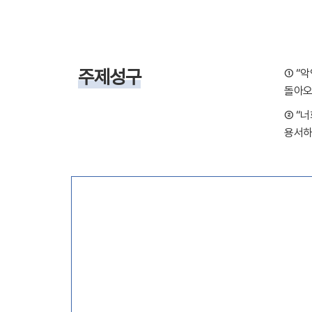
주제성구
①
“
악
돌아오
②
“
너
용서하