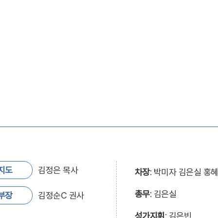
지도
김정은 목사
차장
: 박미자 김은실 홍
총무
: 김은실
부장
김정순C 권사
성가지휘
: 김은빈