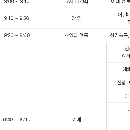
9:00 ~ 9:10
교사 경건회
예배 중보
어린이
9:10 ~ 9:20
환 영
9:20 ~ 9:40
찬양과 율동
성경통독, 
입
예
예
신앙고
단
9:40 ~ 10:10
예배