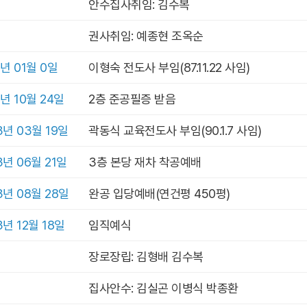
안수집사취임: 김수복
권사취임: 예종현 조옥순
1년 01월 0일
이형숙 전도사 부임(87.11.22 사임)
1년 10월 24일
2층 준공필증 받음
3년 03월 19일
곽동식 교육전도사 부임(90.1.7 사임)
3년 06월 21일
3층 본당 재차 착공예배
3년 08월 28일
완공 입당예배(연건평 450평)
3년 12월 18일
임직예식
장로장립: 김형배 김수복
집사안수: 김실곤 이병식 박종환