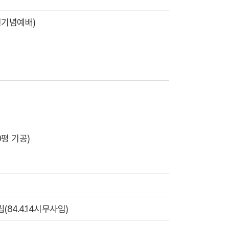
년기념예배)
평 기공)
4.4.14시무사임)