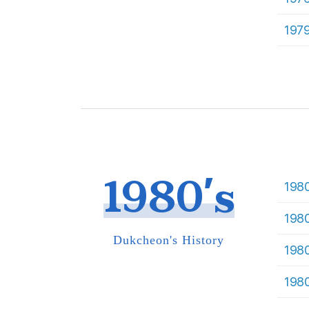
197
1980's
198
198
Dukcheon's History
198
198