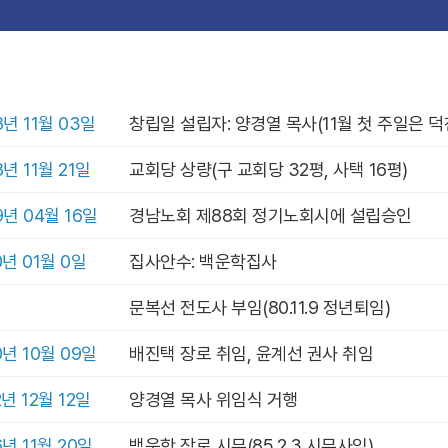
8년 11월 03일
창립일 설립자: 양경열 목사(11월 첫 주일은 
8년 11월 21일
교회당 상량(구 교회당 32평, 사택 16평)
9년 04월 16일
경남노회 제88회 정기노회시에 설립승인
0년 01월 0일
집사안수: 백운학집사
문복선 전도사 부임(80.11.9 정년퇴임)
0년 10월 09일
배진택 장로 취임, 윤계선 권사 취임
2년 12월 12일
양경열 목사 위임식 거행
6년 11월 20일
백운학 장로 시무(85.2.3 시무사임)