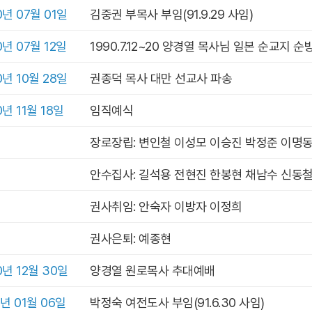
0년 07월 01일
김중권 부목사 부임(91.9.29 사임)
0년 07월 12일
1990.7.12~20 양경열 목사님 일본 순교지 순
0년 10월 28일
권종덕 목사 대만 선교사 파송
0년 11월 18일
임직예식
장로장립: 변인철 이성모 이승진 박정준 이명
안수집사: 길석용 전현진 한봉현 채남수 신동
권사취임: 안숙자 이방자 이정희
권사은퇴: 예종현
0년 12월 30일
양경열 원로목사 추대예배
1년 01월 06일
박정숙 여전도사 부임(91.6.30 사임)