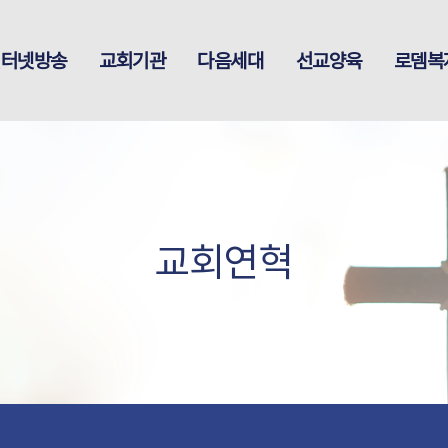
인터넷방송
교회기관
다음세대
선교양육
로뎀복
교회연혁