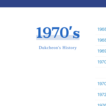
1970's
196
196
Dukcheon's History
196
197
197
197
197