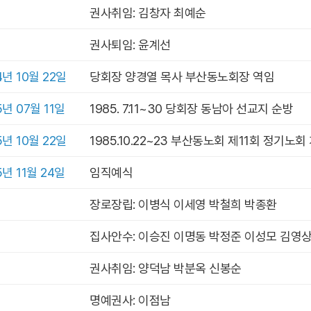
권사취임: 김창자 최예순
권사퇴임: 윤계선
4년 10월 22일
당회장 양경열 목사 부산동노회장 역임
5년 07월 11일
1985. 7.11~30 당회장 동남아 선교지 순방
5년 10월 22일
1985.10.22~23 부산동노회 제11회 정기노회
5년 11월 24일
임직예식
장로장립: 이병식 이세영 박철희 박종환
집사안수: 이승진 이명동 박정준 이성모 김영
권사취임: 양덕남 박분옥 신봉순
명예권사: 이점남