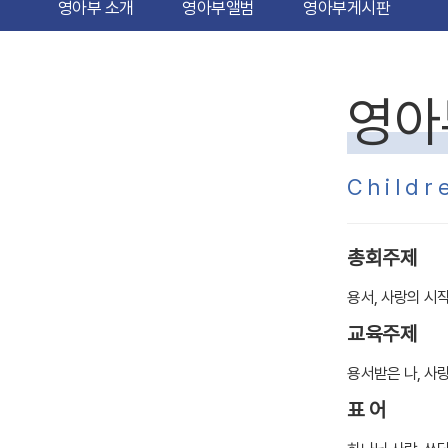
영아부 소개
영아부앨범
영아부게시판
영아
Childr
총회주제
용서
,
사랑의 시
교육주제
용서받은 나
,
사
표 어