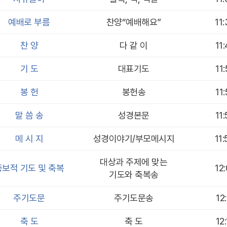
예배로 부름
찬양“예배해요”
11
찬 양
다 같 이
11
기 도
대표기도
11
봉 헌
봉헌송
11
말 씀 송
성경본문
11
메 시 지
성경이야기/부모메시지
11
대상과 주제에 맞는
중보적 기도 및 축복
12
기도와 축복송
주기도문
주기도문송
12
축 도
축 도
12