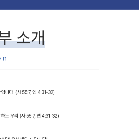
부 소개
en
작입니다
. (
사
55:7,
엡
4:31-32)
랑하는 우리
(
사
55:7,
엡
4:31-32)