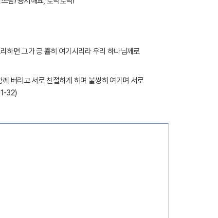
담쓰담
!
용서해요
,
토닥토닥
!
그리하면 그가 긍 휼히 여기시리라 우리 하나님께로
함께 버리고 서로 친절하게 하며 불쌍히 여기며 서로
31-32)