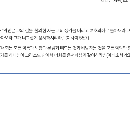
하나님 사랑
,
쓰
①
“
악인은 그의 길을
,
불의한 자는 그의 생각을 버리고 여호와께로 돌아오라 
돌아오라 그가 너그럽게 용서하시리라
.” (
이사야
55:7)
“
너희는 모든 악독과 노함과 분냄과 떠드는 것과 비방하는 것을 모든 악의와 
기를 하나님이 그리스도 안에서 너희를 용서하심과 같
이하라
.” (
에베소서
4: