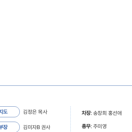
지도
김정은 목사
차장
: 송창희 홍선애
총무
: 주미영
부장
김미자B 권사