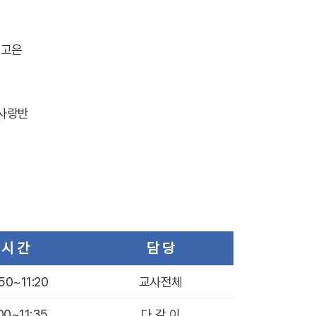
조고은
 사랑반
시 간
담 당
:50~11:20
교사전체
:00~11:35
다 같 이