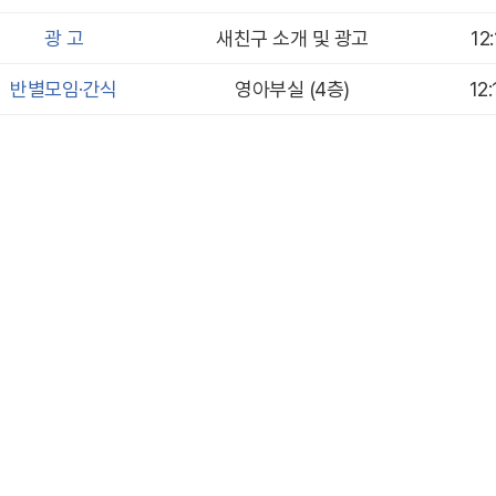
광 고
새친구 소개 및 광고
12
반별모임·간식
영아부실 (4층)
12