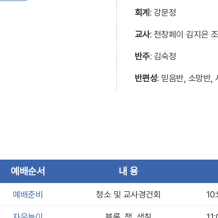
회계
: 강문정
교사
: 천창페이 김지은 
반주
: 김숙정
반편성
: 믿음반, 소망반,
예배순서
내 용
예배준비
청소 및 교사경건회
10
자유놀이
블록, 책, 색칠
11