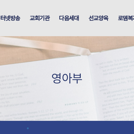
인터넷방송
교회기관
다음세대
선교양육
로뎀복
영아부