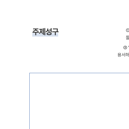
주제성구
②
용서하