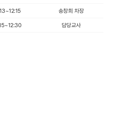
:13~12:15
송창희 차장
:15~12:30
담당교사
교회소개영상
예배시간안내
찾아오시는길
헌금계좌안내