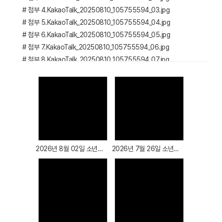
# 첨부 4.KakaoTalk_20250810_105755594_03.jpg
# 첨부 5.KakaoTalk_20250810_105755594_04.jpg
# 첨부 6.KakaoTalk_20250810_105755594_05.jpg
# 첨부 7.KakaoTalk_20250810_105755594_06.jpg
# 첨부 8.KakaoTalk_20250810_105755594_07.jpg
# 첨부 9.KakaoTalk_20250810_105755594_08.jpg
# 첨부 10.KakaoTalk_20250810_105755594_09.jpg
# 첨부 11.KakaoTalk_20250810_105755594_10.jpg
# 첨부 12.KakaoTalk_20250810_105755594_11.jpg
Views
Views
# 첨부 13.KakaoTalk_20250810_105755594_12.jpg
# 첨부 14.KakaoTalk_20250810_105755594_13.jpg
# 첨부 15.KakaoTalk_20250810_105755594_14.jpg
2026년 8월 02일 소년부 예배
2026년 7월 26일 소년부 예배
# 첨부 16.KakaoTalk_20250810_105755594_15.jpg
# 첨부 17.KakaoTalk_20250810_105755594_16.jpg
# 첨부 18.KakaoTalk_20250810_105755594_17.jpg
# 첨부 19.KakaoTalk_20250810_105755594_18.jpg
Views
Views
# 첨부 20.KakaoTalk_20250810_105755594_19.jpg
# 첨부 21.KakaoTalk_20250810_105755594_20.jpg